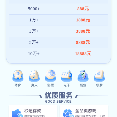
引发的更深层次思考。
1、拉波尔塔的愤怒与指责
拉波尔塔作为巴塞罗那俱乐部主席，对球队的发展和
每位球员都寄予厚望。他始终认为德罗是球队的重要
一员，然而在得知其即将转会巴黎时，他感到非常震
惊。这种突如其来的消息让他倍感被背叛，尤其是在
关键时刻。
在新闻发布会上，拉波尔塔毫不掩饰自己的失望和愤
怒。他指责德罗在没有提前通知俱乐部的情况下，与
其他球队进行接触，这种行为严重损害了巴萨的利益
和形象。他表示：“这是对我个人，也是对整个俱乐部
的不尊重。”