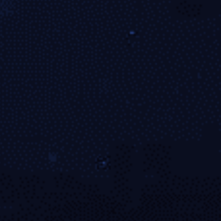
让众多球迷感到失望和震...
限
进行了特别的强调，认为只...
绩
成绩的最佳途径与方...
自
亚以其出色的表现引起了全...
加