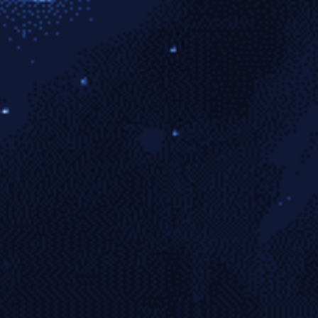
上一篇：
文班轮休影响马刺领先快船20分争…
精选推荐
1
德国队提前出局拜仁多特国脚将参与东