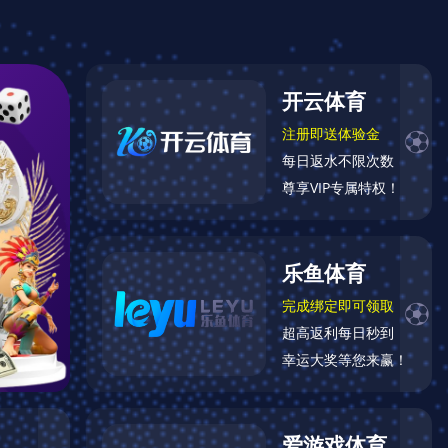
注册入口
开始