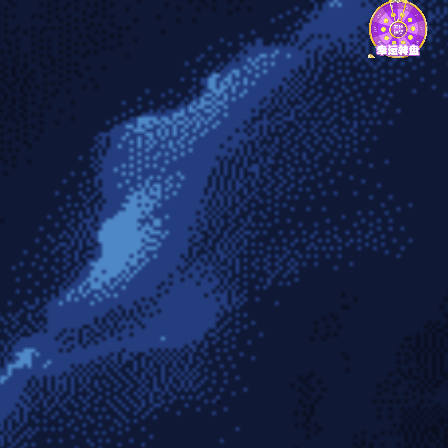
问题，可能会给内马尔带来额外压力，使他
急躁，从而影响到决策和执行力。
也可能受到打击。这会进一步形成恶性循
况下，如何保持冷静并迅速调整心态显得尤
提升的一项技能。
局面，将注意力集中于当前任务上，而不是
态，才能够真正做到在关键时刻把握机会，
着内马尔无法重新找到状态。他是一位经验
结来改进自己。在接下来的训练里，他可以
地应对各种复杂局面。