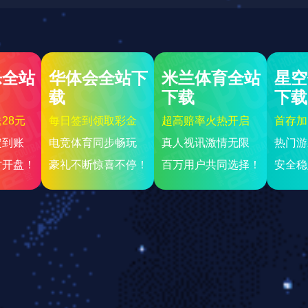
自身心理以及未来展望。通过这些分析，我们可
临的挑战，以及如何从失败中反思和成长。
1、技术状态与适应性
内马尔作为世界顶级球员，其技术水平毋庸置疑
没有达到最佳水平。他频繁丢球和被抢断，可能
的情况下，内马尔需要更加灵活地运用他的盘带
截。
此外，内马尔在赛前可能没有充分适应场地条件
面不能及时调整自己的发挥，那么很容易导致失
最后，面对强大的对手时，内马尔还需增强技战
判断形势，并选择最优解，而不是过于依赖个人
本轮表现不佳的重要原因之一。