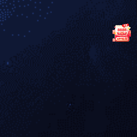
他们可以根据具体情况制定个性化训练方
友之间建立更深层次默契，也是提升团队整
同时增加全队攻击效率。
众支持与批评，可以帮助他塑造出更加坚韧
而这一切努力，都将为他重新回到巅峰奠定
权和被抢断的新纪录，但这并不能完全定义
态、对手策略、自身心理及未来展望，我们
牌球星。他所经历的不仅仅是一次失败，更