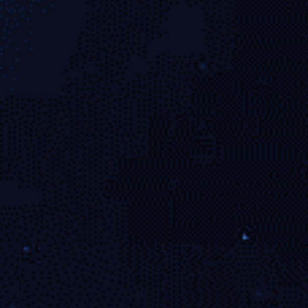
，相信内马尔一定能重拾信心，在后续赛事
同时，也希望广大球迷给予他更多理解与支
下一篇：
沙特主帅勒纳尔：下课只是足球的一