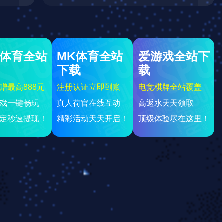
以更全面地理解这位球员在高压环境下所面
。然而，在这场比赛中，他的技术状态似乎
与他当日的身体状况密切相关。在激烈竞争
和传球技巧，以避免被对方防守队员轻易拦
，如草坪质量、天气因素等。如果在这些方
误频出，从而影响整场比赛的表现。
术意识。在瞬息万变的比赛中，他需要迅速
能力进行突破。这种适应性的缺乏是导致他