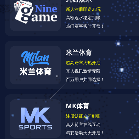
覆盖实时赛事
首页
/
体育快讯
/ 正文