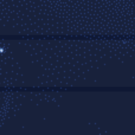
、专业数据、高清视频，
pg网址入口APP
与网页版为您提供便
APP下载
网页版入口
在最近一轮巴甲联赛中，内马尔的表现引发了广
现了丢球权34次、被抢断10次的尴尬数据，这
纪录。本文将从四个方面深入分析内马尔本轮表