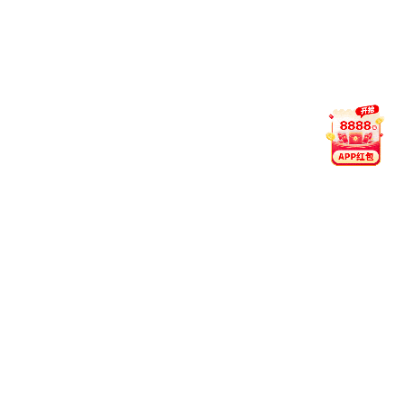
最后，加强训练中的沟通和默契也是必不可少的一
环。通过不断磨合，让整个团队都明确彼此之间的位
置感和任务分工，从而最大限度地激发出每个成员潜
力，包括年轻新秀和老将，如此才能真正实现目标，
提高整体实力。
4、总结与展望
总而言之，将詹姆斯·哈登定位为组织者而非得分第二
选择，是一种符合当前形势发展的战略思路。这不仅
能够帮助他找到最适合自己的角色，也能使骑士队获
得最大的收益。在未来比赛中，如果能够坚持这样的
策略，相信会看到更好的效果。
展望未来，希望骑士队能够以灵活多变的战术应对各