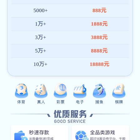
近年来，詹姆斯·哈登经历了多次伤病困扰，这对他的
竞技状态产生了一定影响。他在场上的表现不再像巅
峰时期那样具备统治力，但依然能够通过出色的技术
和比赛智慧影响比赛。因此，球队在使用他的方式上
需要进行调整，以适应他目前的身体状况。
此外，随着年龄增长，哈登在突破和投篮方面的效率
也有所下降。他逐渐开始倾向于通过传球来创造机
会，而不是单纯依靠个人进攻来解决问题。这意味着
骑士队如果希望充分利用他的优势，就必须重新审视
他在球队中的角色。
综上所述，哈登虽然不再是那个可以单枪匹马带领球
队赢得胜利的超级得分手，但作为组织者，他依然具
备非常高的价值。通过合理调整，可以让他更好地融