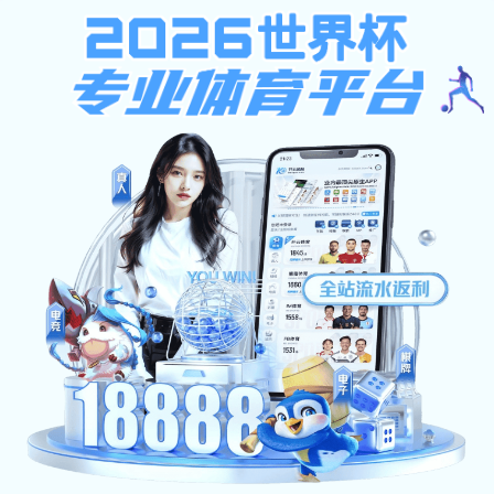
注册入口
pg网址入口
—— 比赛数