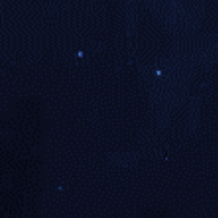
精选推荐
1
拉波尔塔愤怒指责德罗背后捅刀800万
近年来，足球转会市场频繁变动，各大俱乐部
2026-06-06
2
内马尔本轮表现不佳丢球权34次被抢断
在最近一轮巴甲联赛中，内马尔的表现引发了
2026-05-31
3
C罗再度错失良机门前包抄射门却高出
在最近的一场比赛中，著名球星C罗再次错失了
2026-07-15