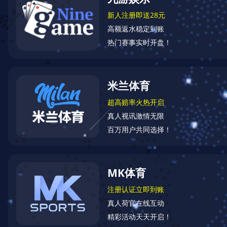
覆盖实时赛事
首页
/
体育快讯
/ 正文