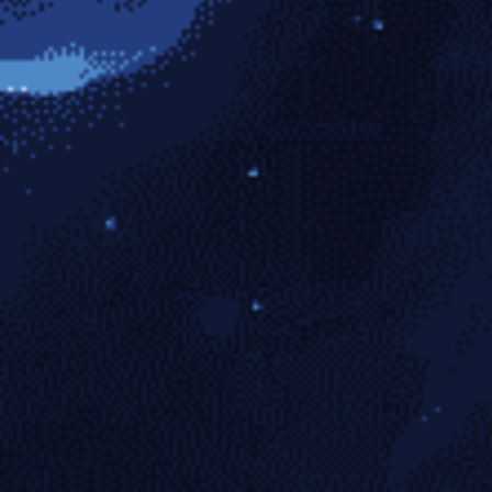
上一篇：
曼城积极洽谈埃利奥特安德森曼联…